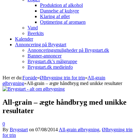
Produktion af alkohol
Dannelse af kulsyre
Klaring af øllet
Optimering af aromaen
Vand
Beerkits
Kalender
Annoncering på Brygstart
Annonceringsmuligheder på Brygstart.dk
Banner-annoncer
Brygstart.dk’s målgruppe
Brygstart.dk medieinfo
Her er du:
Forside
»
Ølbrygning trin for trin
»
All-grain
ølbrygning
»
All-grain – ægte håndbryg med unikke resultater
All-grain – ægte håndbryg med unikke
resultater
0
By
Brygstart
on
07/08/2014
All-grain ølbrygning
,
Ølbrygning trin
for trin