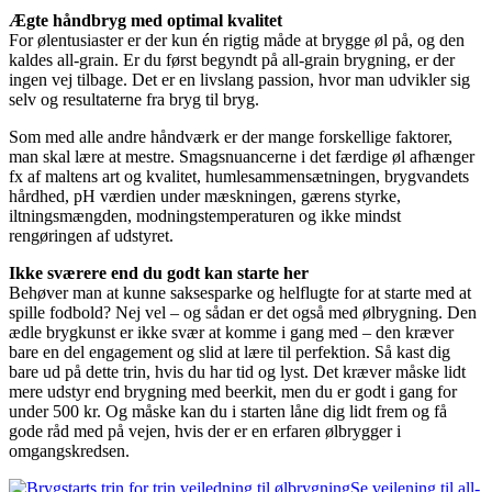
Ægte håndbryg med optimal kvalitet
For ølentusiaster er der kun én rigtig måde at brygge øl på, og den
kaldes all-grain. Er du først begyndt på all-grain brygning, er der
ingen vej tilbage. Det er en livslang passion, hvor man udvikler sig
selv og resultaterne fra bryg til bryg.
Som med alle andre håndværk er der mange forskellige faktorer,
man skal lære at mestre. Smagsnuancerne i det færdige øl afhænger
fx af maltens art og kvalitet, humlesammensætningen, brygvandets
hårdhed, pH værdien under mæskningen, gærens styrke,
iltningsmængden, modningstemperaturen og ikke mindst
rengøringen af udstyret.
Ikke sværere end du godt kan starte her
Behøver man at kunne saksesparke og helflugte for at starte med at
spille fodbold? Nej vel – og sådan er det også med ølbrygning. Den
ædle brygkunst er ikke svær at komme i gang med – den kræver
bare en del engagement og slid at lære til perfektion. Så kast dig
bare ud på dette trin, hvis du har tid og lyst. Det kræver måske lidt
mere udstyr end brygning med beerkit, men du er godt i gang for
under 500 kr. Og måske kan du i starten låne dig lidt frem og få
gode råd med på vejen, hvis der er en erfaren ølbrygger i
omgangskredsen.
Se vejlening til all-