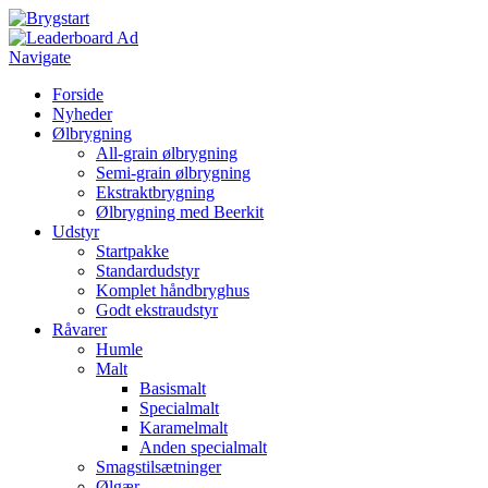
Navigate
Forside
Nyheder
Ølbrygning
All-grain ølbrygning
Semi-grain ølbrygning
Ekstraktbrygning
Ølbrygning med Beerkit
Udstyr
Startpakke
Standardudstyr
Komplet håndbryghus
Godt ekstraudstyr
Råvarer
Humle
Malt
Basismalt
Specialmalt
Karamelmalt
Anden specialmalt
Smagstilsætninger
Ølgær