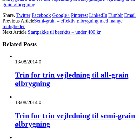
grain ølbrygning
Share.
Twitter
Facebook
Google+
Pinterest
LinkedIn
Tumblr
Email
Previous Article
Semi-grain – effektiv ølbrygning med mange
muligheder
Next Article
Startpakke til beerkits – under 400 kr
Related Posts
13/08/2014
0
Trin for trin vejledning til all-grain
ølbrygning
13/08/2014
0
Trin for trin vejledning til semi-grain
ølbrygning