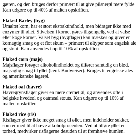
gæren, og den bruges derfor primært til at give pilsnerøl mere fylde.
Kan udgøre op til 40% af malten opskriften.
Flaked Barley (byg)
Umaltet korn, har et stort ekstraktindhold, men bidrager ikke med
enzymer til øllet. Stivelsen i kornet gøres tilgængelig ved at valse
eller koge kornet. Valset byg (bygflager) kan mæskes og giver en
kornagtig smag og et flot skum – primært til øltyper som engelsk ale
og stout. Kan anvendes i op til 10% af opskriften.
Flaked corn (majs)
Majsflager forøger alkoholindholdet og tilfører samtidig en blød,
majsagtig smag til øllet (tænk Budweiser). Bruges til engelske ales
og amerikanske lagerøl.
Flaked oat (havre)
Havregrynsflager giver en mere cremet øl, og anvendes ofte i
belgiske hvedeøl og oatmeal stouts. Kan udgøre op til 10% af
malten opskriften.
Flaked rice (ris)
Risflager giver ikke meget smag til øllet, men indeholder sukker,
som er med til at hæve alkoholprocenten. Ved at tilføre øllet en
tørhed, medvirker risflagerne desuden til at fremhæve humlen.