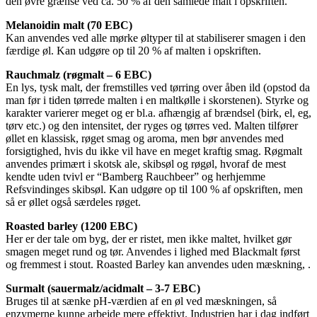
den øvre grænse ved ca. 50 % af den samlede malt i opskriften.
Melanoidin malt (70 EBC)
Kan anvendes ved alle mørke øltyper til at stabiliserer smagen i den
færdige øl. Kan udgøre op til 20 % af malten i opskriften.
Rauchmalz (røgmalt – 6 EBC)
En lys, tysk malt, der fremstilles ved tørring over åben ild (opstod da
man før i tiden tørrede malten i en maltkølle i skorstenen). Styrke og
karakter varierer meget og er bl.a. afhængig af brændsel (birk, el, eg,
tørv etc.) og den intensitet, der ryges og tørres ved. Malten tilfører
øllet en klassisk, røget smag og aroma, men bør anvendes med
forsigtighed, hvis du ikke vil have en meget kraftig smag. Røgmalt
anvendes primært i skotsk ale, skibsøl og røgøl, hvoraf de mest
kendte uden tvivl er “Bamberg Rauchbeer” og herhjemme
Refsvindinges skibsøl. Kan udgøre op til 100 % af opskriften, men
så er øllet også særdeles røget.
Roasted barley (1200 EBC)
Her er der tale om byg, der er ristet, men ikke maltet, hvilket gør
smagen meget rund og tør. Anvendes i lighed med Blackmalt først
og fremmest i stout. Roasted Barley kan anvendes uden mæskning, .
Surmalt (sauermalz/acidmalt – 3-7 EBC)
Bruges til at sænke pH-værdien af en øl ved mæskningen, så
enzymerne kunne arbejde mere effektivt. Industrien har i dag indført