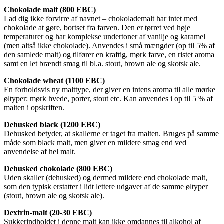
Chokolade malt (800 EBC)
Lad dig ikke forvirre af navnet – chokolademalt har intet med
chokolade at gøre, bortset fra farven. Den er tørret ved høje
temperaturer og har komplekse undertoner af vanilje og karamel
(men altså ikke chokolade). Anvendes i små mængder (op til 5% af
den samlede malt) og tilfører en kraftig, mørk farve, en ristet aroma
samt en let brændt smag til bl.a. stout, brown ale og skotsk ale.
Chokolade wheat (1100 EBC)
En forholdsvis ny malttype, der giver en intens aroma til alle mørke
øltyper: mørk hvede, porter, stout etc. Kan anvendes i op til 5 % af
malten i opskriften.
Dehusked black (1200 EBC)
Dehusked betyder, at skallerne er taget fra malten. Bruges på samme
måde som black malt, men giver en mildere smag end ved
anvendelse af hel malt.
Dehusked chokolade (800 EBC)
Uden skaller (dehusked) og dermed mildere end chokolade malt,
som den typisk erstatter i lidt lettere udgaver af de samme øltyper
(stout, brown ale og skotsk ale).
Dextrin-malt (20-30 EBC)
Sukkerindholdet i denne malt kan ikke omdannes til alkohol af