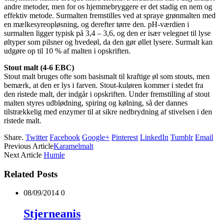
andre metoder, men for os hjemmebryggere er det stadig en nem og
effektiv metode. Surmalten fremstilles ved at spraye grønmalten med
en mælkesyreopløsning, og derefter tørre den. pH-værdien i
surmalten ligger typisk på 3,4 – 3,6, og den er især velegnet til lyse
øltyper som pilsner og hvedeøl, da den gør øllet lysere. Surmalt kan
udgøre op til 10 % af malten i opskriften.
Stout malt (4-6 EBC)
Stout malt bruges ofte som basismalt til kraftige øl som stouts, men
bemærk, at den er lys i farven. Stout-kuløren kommer i stedet fra
den ristede malt, der indgår i opskriften. Under fremstilling af stout
malten styres udblødning, spiring og kølning, så der dannes
tilstrækkelig med enzymer til at sikre nedbrydning af stivelsen i den
ristede malt.
Share.
Twitter
Facebook
Google+
Pinterest
LinkedIn
Tumblr
Email
Previous Article
Karamelmalt
Next Article
Humle
Related Posts
08/09/2014
0
Stjerneanis