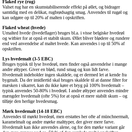
Flaked rye (rug)
Valset rug har en skumstabiliserende effekt på øllet, og bidrager
samtidig med en delikat, rugbrødsagtig smag. Anvendes til rugøl og
kan udgøre op til 20% af malten i opskriften.
Flaked wheat (hvede)
Umalted hvede (hvedeflager) bruges bl.a. i visse belgiske hvedeøl
og witbier for at opnå et stabilt skum. Øllet bliver blødere og rundere
end ved anvendelse af maltet hvede. Kan anvendes i op til 50% af
opskriften.
Lys hvedemalt (3-5 EBC)
Bruges typisk til lyse hvedeøl, men finder også anvendelse i mange
andre øltyper. Giver en blød, rund smag og kun lidt farve.
Hvedemalt indeholder ingen skaldele, og er dermed let at kende fra
bygmalt. Da der imidlertid skal bruges skaldele til at danne filter for
mæsken i sikarret, kan du ikke køre et bryg på 100% hvedemalt –
typisk anvendes 50-80% i hvedeøl. I andre øltyper anvendes mindre
mængder hvedemalt (ofte 5%) for at opnå et mere stabilt skum – og
tilføje den herlige hvedesmag.
Mørk hvedemalt (14-18 EBC)
Anvendes til mørkt hvedeøl, men erstattes her ofte af münchnermalt,
karamelmalt og andre mørke malttyper, der giver mere farve.
Hvedemalt kan ikke anvendes alene, og for den mørke variant går