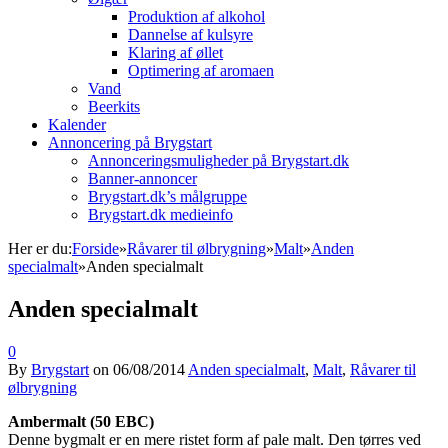
Produktion af alkohol
Dannelse af kulsyre
Klaring af øllet
Optimering af aromaen
Vand
Beerkits
Kalender
Annoncering på Brygstart
Annonceringsmuligheder på Brygstart.dk
Banner-annoncer
Brygstart.dk’s målgruppe
Brygstart.dk medieinfo
Her er du:
Forside
»
Råvarer til ølbrygning
»
Malt
»
Anden
specialmalt
»
Anden specialmalt
Anden specialmalt
0
By
Brygstart
on
06/08/2014
Anden specialmalt
,
Malt
,
Råvarer til
ølbrygning
Ambermalt (50 EBC)
Denne bygmalt er en mere ristet form af pale malt. Den tørres ved