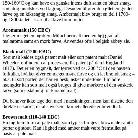
150-160°C og kan have en ganske intens duft samt en bitter smag,
som dog mindskes ved lagring. Desuden tilfører den øllet en gylden
farve og en kikseagtig smag. Ambermalt blev brugt en del i 1700-
og 1800-tallet – især til at lave brun porter.
Aromamalt (150 EBC)
Ligner meget en mørkere Münchnermalt med en høj grad af
maltaroma samt en mørk farve. Anvendes ofte i belgisk abbey ale.
Black malt (1200 EBC)
Sort malt kaldes også patent malt eller sort patent malt (Daniel
Wheeler, opfinderen af processen, fik patent på den i England i
1817). Det er en bygmalt, der tørres ved ca. 200 °C til den næsten
forkuller, hvilket giver en meget mørk farve og en let brændt smag –
bl.a. til sort porter, der har en besk, asket undertone. I mindre
mængder kan sort malt også bruges til give mørkere øl den ønskede
farve (som erstatning for karamelmalt).
Du behøver ikke tage den med i mæskningen, men kan tilsætte den
direkte i sikarret, da al stivelsen i kornet allerede er brændt af.
Brown malt (110-140 EBC)
En mørkere form af pale malt, som typisk bruges i brown ale samt i
porter og stout. Kan i lighed med amber malt være fremstillet på
basis af pale malt.