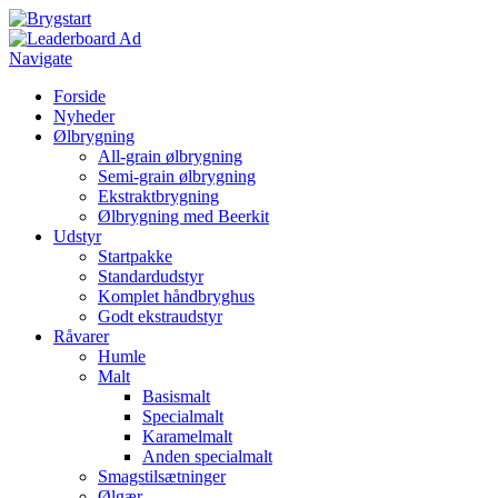
Navigate
Forside
Nyheder
Ølbrygning
All-grain ølbrygning
Semi-grain ølbrygning
Ekstraktbrygning
Ølbrygning med Beerkit
Udstyr
Startpakke
Standardudstyr
Komplet håndbryghus
Godt ekstraudstyr
Råvarer
Humle
Malt
Basismalt
Specialmalt
Karamelmalt
Anden specialmalt
Smagstilsætninger
Ølgær