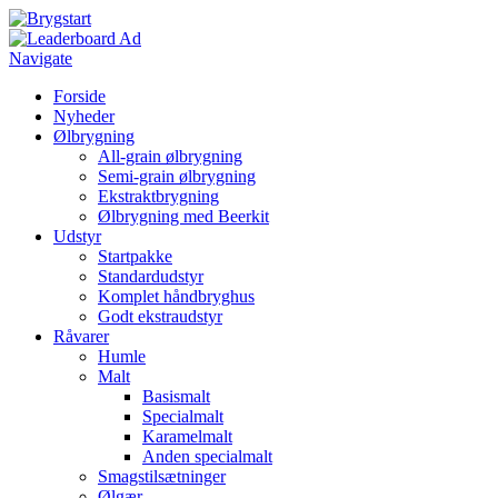
Navigate
Forside
Nyheder
Ølbrygning
All-grain ølbrygning
Semi-grain ølbrygning
Ekstraktbrygning
Ølbrygning med Beerkit
Udstyr
Startpakke
Standardudstyr
Komplet håndbryghus
Godt ekstraudstyr
Råvarer
Humle
Malt
Basismalt
Specialmalt
Karamelmalt
Anden specialmalt
Smagstilsætninger
Ølgær