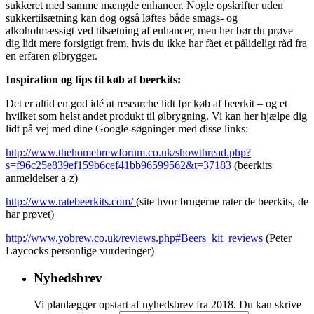
sukkeret med samme mængde enhancer. Nogle opskrifter uden
sukkertilsætning kan dog også løftes både smags- og
alkoholmæssigt ved tilsætning af enhancer, men her bør du prøve
dig lidt mere forsigtigt frem, hvis du ikke har fået et pålideligt råd fra
en erfaren ølbrygger.
Inspiration og tips til køb af beerkits:
Det er altid en god idé at researche lidt før køb af beerkit – og et
hvilket som helst andet produkt til ølbrygning. Vi kan her hjælpe dig
lidt på vej med dine Google-søgninger med disse links:
http://www.thehomebrewforum.co.uk/showthread.php?
s=f96c25e839ef159b6cef41bb96599562&t=37183
(beerkits
anmeldelser a-z)
http://www.ratebeerkits.com/
(site hvor brugerne rater de beerkits, de
har prøvet)
http://www.yobrew.co.uk/reviews.php#Beers_kit_reviews
(Peter
Laycocks personlige vurderinger)
Nyhedsbrev
Vi planlægger opstart af nyhedsbrev fra 2018. Du kan skrive