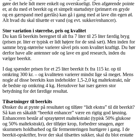
gøre det hele lidt mere enkelt og overskueligt. Den afgørende pointe
er, at du med et beerkit og et simpelt startudstyr (primært en gryde
og en gærspand med gærlås) kan gå i gang med at lave din egen øl.
Alt hvad du skal tilsætte er vand (og evt. sukker/enhancer).
Stor variation i størrelse, pris og kvalitet
Du kan få beerkits beregnet til alt fra 7 liter til 25 liter færdig bryg
(prisen pr. liter er typisk er lidt højere for de små sæt). Men inden for
samme bryg-størrelse varierer såvel pris som kvalitet kraftigt. Du bør
derfor have alle antenner ude og lave en god research, inden du
vælger beerkit.
I dag spænder prisen for et 25 liter beerkit fx fra 115 kr. op til
omkring 300 kr. – og kvaliteten varierer mindst lige så meget. Mens
nogle af disse beerkits kun indeholder 1,5-2,0 kg maltekstrakt, når
de bedste op omkring 4 kg. Herudover har især gæren stor
betydning for det færdige resultat.
Tilsætninger til beerkits
Ønsker du at pynte på resultatet og tilføre “lidt ekstra” til dit beerkit?
Så kan en såkaldt “beerkit enhancer” være en rigtig god løsning.
Enhanceren består af spraytørret maltekstrakt (typisk 50% glukose
og 50% maltekstrakt), der tilføjer krop, forbedrer smagen, øger
skummets holdbarhed og får fermenteringen hurtigere i gang. I de
beerkit-opskrifter, hvor der skal tilsættes sukker, skal du blot erstatte