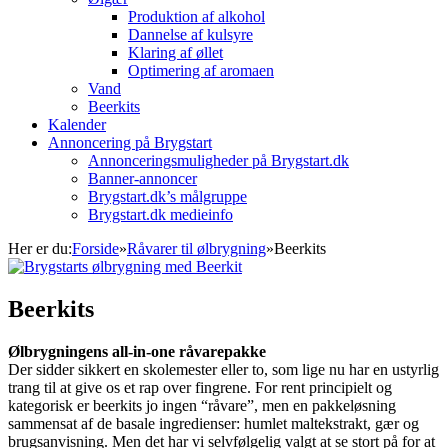
Produktion af alkohol
Dannelse af kulsyre
Klaring af øllet
Optimering af aromaen
Vand
Beerkits
Kalender
Annoncering på Brygstart
Annonceringsmuligheder på Brygstart.dk
Banner-annoncer
Brygstart.dk’s målgruppe
Brygstart.dk medieinfo
Her er du:
Forside
»
Råvarer til ølbrygning
»
Beerkits
Beerkits
Ølbrygningens all-in-one råvarepakke
Der sidder sikkert en skolemester eller to, som lige nu har en ustyrlig
trang til at give os et rap over fingrene. For rent principielt og
kategorisk er beerkits jo ingen “råvare”, men en pakkeløsning
sammensat af de basale ingredienser: humlet maltekstrakt, gær og
brugsanvisning. Men det har vi selvfølgelig valgt at se stort på for at