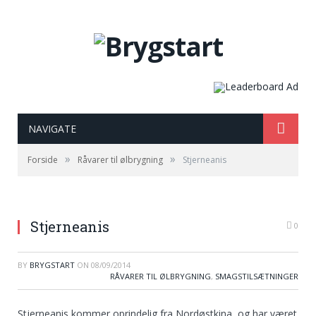
NAVIGATE
»
»
Forside
Råvarer til ølbrygning
Stjerneanis
Stjerneanis
0
BY
BRYGSTART
ON
08/09/2014
RÅVARER TIL ØLBRYGNING
,
SMAGSTILSÆTNINGER
Stjerneanis kommer oprindelig fra Nordøstkina, og har været