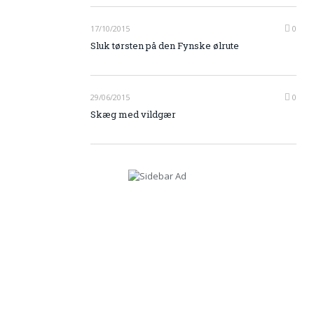
17/10/2015
0
Sluk tørsten på den Fynske ølrute
29/06/2015
0
Skæg med vildgær