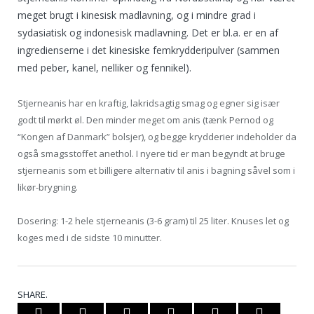
meget brugt i kinesisk madlavning, og i mindre grad i
sydasiatisk og indonesisk madlavning. Det er bl.a. er en af
ingredienserne i det kinesiske femkrydderipulver (sammen
med peber, kanel, nelliker og fennikel).
Stjerneanis har en kraftig, lakridsagtig smag og egner sig især
godt til mørkt øl. Den minder meget om anis (tænk Pernod og
“Kongen af Danmark” bolsjer), og begge krydderier indeholder da
også smagsstoffet anethol. I nyere tid er man begyndt at bruge
stjerneanis som et billigere alternativ til anis i bagning såvel som i
likør-brygning.
Dosering: 1-2 hele stjerneanis (3-6 gram) til 25 liter. Knuses let og
koges med i de sidste 10 minutter.
SHARE.
Twitter
Facebook
Google+
Pinterest
LinkedIn
Tumblr