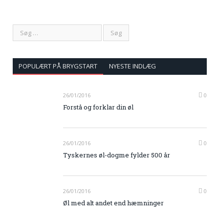
POPULÆRT PÅ BRYGSTART
NYESTE INDLÆG
26/01/2016
0
Forstå og forklar din øl
26/01/2016
0
Tyskernes øl-dogme fylder 500 år
26/01/2016
0
Øl med alt andet end hæmninger