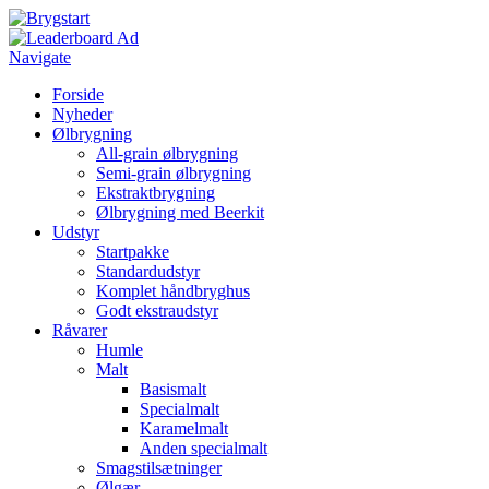
Navigate
Forside
Nyheder
Ølbrygning
All-grain ølbrygning
Semi-grain ølbrygning
Ekstraktbrygning
Ølbrygning med Beerkit
Udstyr
Startpakke
Standardudstyr
Komplet håndbryghus
Godt ekstraudstyr
Råvarer
Humle
Malt
Basismalt
Specialmalt
Karamelmalt
Anden specialmalt
Smagstilsætninger
Ølgær