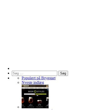
Søg
efter:
Populært på Brygstart
Nyeste indlæg